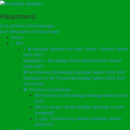
Hauptmenü
Zum primären Inhalt springen
Zum sekundären Inhalt springen
Home
1. Buli
1. Bundesliga Spielplan mit allen Teams + Spielen Saison
2026-2027
Spielpläne 1. Bundesliga Einzel-Mannschaften Saison
2026-2027
📆Terminierung Bundesliga Spieltage Saison 2026-2027
Spielpläne für die Frauen Bundesliga Saison 2026-2027
abonnieren
📆 Terminierung Spieltage
📆Terminierung Bundesliga Spieltage Saison 2026-
2027
Warum werden die Bundesliga Spieltage so spät
festgelegt?
3. Liga: Terminierung nächste Spieltage Saison
2026-2027