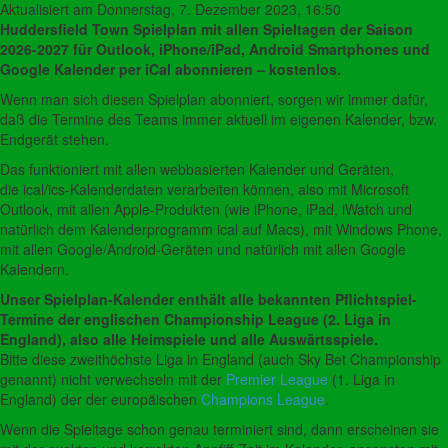
Aktualisiert am
Donnerstag, 7. Dezember 2023, 16:50
Huddersfield Town Spielplan mit allen Spieltagen der Saison
2026-2027 für Outlook, iPhone/iPad, Android Smartphones und
Google Kalender per iCal abonnieren – kostenlos.
Wenn man sich diesen Spielplan abonniert, sorgen wir immer dafür,
daß die Termine des Teams immer aktuell im eigenen Kalender, bzw.
Endgerät stehen.
Das funktioniert mit allen webbasierten Kalender und Geräten,
die ical/ics-Kalenderdaten verarbeiten können, also mit Microsoft
Outlook, mit allen Apple-Produkten (wie iPhone, iPad, iWatch und
natürlich dem Kalenderprogramm ical auf Macs), mit Windows Phone,
mit allen Google/Android-Geräten und natürlich mit allen Google
Kalendern.
Unser Spielplan-
Kalender enthält alle bekannten Pflichtspiel-
Termine der englischen Championship League (2. Liga in
England), also alle Heimspiele und alle Auswärtsspiele.
Bitte diese zweithöchste Liga in England (auch Sky Bet Championship
genannt) nicht verwechseln mit der
Premier League
(1. Liga in
England) der der europäischen
Champions League
.
Wenn die Spieltage schon genau terminiert sind, dann erscheinen sie