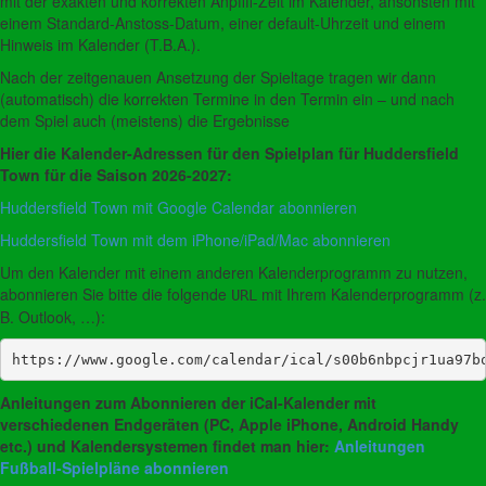
mit der exakten und korrekten Anpfiff-Zeit im Kalender, ansonsten mit
einem Standard-Anstoss-Datum, einer default-Uhrzeit und einem
Hinweis im Kalender (T.B.A.).
Nach der zeitgenauen Ansetzung der Spieltage tragen wir dann
(automatisch) die korrekten Termine in den Termin ein – und nach
dem Spiel auch (meistens) die Ergebnisse
Hier die Kalender-Adressen für den Spielplan für Huddersfield
Town für die Saison 2026-2027:
Huddersfield Town mit Google Calendar abonnieren
Huddersfield Town mit dem iPhone/iPad/Mac abonnieren
Um den Kalender mit einem anderen Kalenderprogramm zu nutzen,
abonnieren Sie bitte die folgende
mit Ihrem Kalenderprogramm (z.
URL
B. Outlook, …):
https://www.google.com/calendar/ical/s00b6nbpcjr1ua97b
Anleitungen zum Abonnieren der iCal-Kalender mit
verschiedenen Endgeräten (PC, Apple iPhone, Android Handy
etc.) und Kalendersystemen findet man hier:
Anleitungen
Fußball-Spielpläne abonnieren