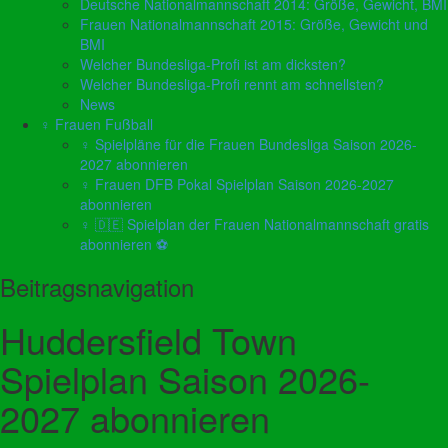
Deutsche Nationalmannschaft 2014: Größe, Gewicht, BMI
Frauen Nationalmannschaft 2015: Größe, Gewicht und
BMI
Welcher Bundesliga-Profi ist am dicksten?
Welcher Bundesliga-Profi rennt am schnellsten?
News
♀️ Frauen Fußball
♀️ Spielpläne für die Frauen Bundesliga Saison 2026-
2027 abonnieren
♀ Frauen DFB Pokal Spielplan Saison 2026-2027
abonnieren
♀️ 🇩🇪 Spielplan der Frauen Nationalmannschaft gratis
abonnieren ⚽
Beitragsnavigation
Huddersfield Town
Spielplan Saison 2026-
2027 abonnieren