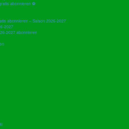
gratis abonnieren ⚽
ratis abonnieren – Saison 2026-2027
26-2027
2026-2027 abonnieren
en
MI