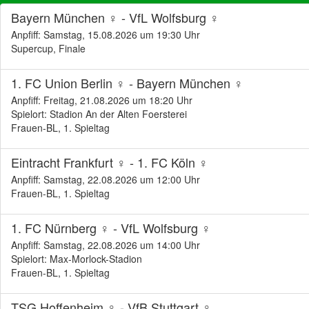
Bayern München ♀ - VfL Wolfsburg ♀
Anpfiff: Samstag, 15.08.2026 um 19:30 Uhr
Supercup, Finale
1. FC Union Berlin ♀ - Bayern München ♀
Anpfiff: Freitag, 21.08.2026 um 18:20 Uhr
Spielort:
Stadion An der Alten Foersterei
Frauen-BL, 1. Spieltag
Eintracht Frankfurt ♀ - 1. FC Köln ♀
Anpfiff: Samstag, 22.08.2026 um 12:00 Uhr
Frauen-BL, 1. Spieltag
1. FC Nürnberg ♀ - VfL Wolfsburg ♀
Anpfiff: Samstag, 22.08.2026 um 14:00 Uhr
Spielort:
Max-Morlock-Stadion
Frauen-BL, 1. Spieltag
TSG Hoffenheim ♀ - VfB Stuttgart ♀