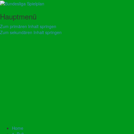
Hauptmenü
Zum primären Inhalt springen
Zum sekundären Inhalt springen
Home