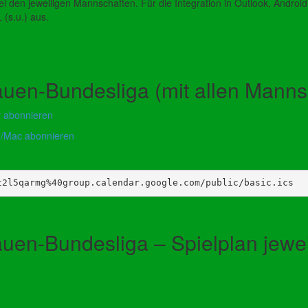
i den jeweiligen Mannschaften. Für die Integration in Outlook, Andro
 (s.u.) aus.
uen-Bundesliga (mit allen Mannsc
r abonnieren
d/Mac abonnieren
t2l5qarmg%40group.calendar.google.com/public/basic.ics
uen-Bundesliga – Spielplan jewei