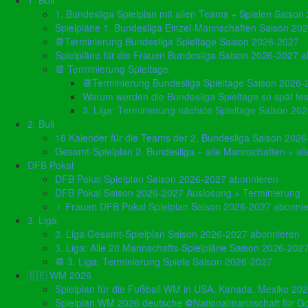
1. Buli
1. Bundesliga Spielplan mit allen Teams + Spielen Saiso
Spielpläne 1. Bundesliga Einzel-Mannschaften Saison 20
📆Terminierung Bundesliga Spieltage Saison 2026-2027
Spielpläne für die Frauen Bundesliga Saison 2026-2027 
📆 Terminierung Spieltage
📆Terminierung Bundesliga Spieltage Saison 2026-
Warum werden die Bundesliga Spieltage so spät fes
3. Liga: Terminierung nächste Spieltage Saison 20
2. Buli
18 Kalender für die Teams der 2. Bundesliga Saison 202
Gesamt-Spielplan 2. Bundesliga – alle Mannschaften + al
DFB Pokal
DFB Pokal Spielplan Saison 2026-2027 abonnieren
DFB Pokal Saison 2026-2027 Auslosung + Terminierung
♀ Frauen DFB Pokal Spielplan Saison 2026-2027 abonni
3. Liga
3. Liga Gesamt-Spielplan Saison 2026-2027 abonnieren
3. Liga: Alle 20 Mannschafts-Spielpläne Saison 2026-202
📆 3. Liga: Terminierung Spiele Saison 2026-2027
🇩🇪 WM 2026
Spielplan für die Fußball WM in USA, Kanada, Mexiko 20
Spielplan WM 2026 deutsche ⚽Nationalmannschaft für Goo