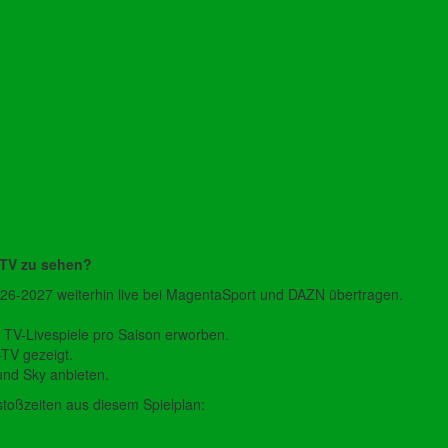
 TV zu sehen?
026-2027 weiterhin live bei MagentaSport und DAZN übertragen.
TV-Livespiele pro Saison erworben.
-TV gezeigt.
und Sky anbieten.
stoßzeiten aus diesem Spielplan: