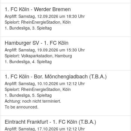
1. FC Köln - Werder Bremen
Anpfiff: Samstag, 12.09.2026 um 18:30 Uhr
Spielort:
RheinEnergieStadion, Köln
1. Bundesliga, 3. Spieltag
Hamburger SV - 1. FC Köln
Anpfiff: Samstag, 19.09.2026 um 15:30 Uhr
Spielort:
Volksparkstadion, Hamburg
1. Bundesliga, 4. Spieltag
1. FC Köln - Bor. Mönchengladbach (T.B.A.)
Anpfiff: Samstag, 10.10.2026 um 12:12 Uhr
Spielort:
RheinEnergieStadion, Köln
1. Bundesliga, 5. Spieltag
Achtung: noch nicht terminiert.
To be announced.
Eintracht Frankfurt - 1. FC Köln (T.B.A.)
Anpfiff: Samstag, 17.10.2026 um 12:12 Uhr