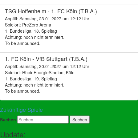
TSG Hoffenheim - 1. FC Köln (T.B.A.)
Anpfiff: Samstag, 23.01.2027 um 12:12 Uhr
Spielort:
PreZero Arena
1. Bundesliga, 18. Spieltag
Achtung: noch nicht terminiert.
To be announced.
1. FC Köln - VfB Stuttgart (T.B.A.)
Anpfiff: Samstag, 30.01.2027 um 12:12 Uhr
Spielort:
RheinEnergieStadion, Köln
1. Bundesliga, 19. Spieltag
Achtung: noch nicht terminiert.
To be announced.
Zukünftige Spiele
Suchen
Update: