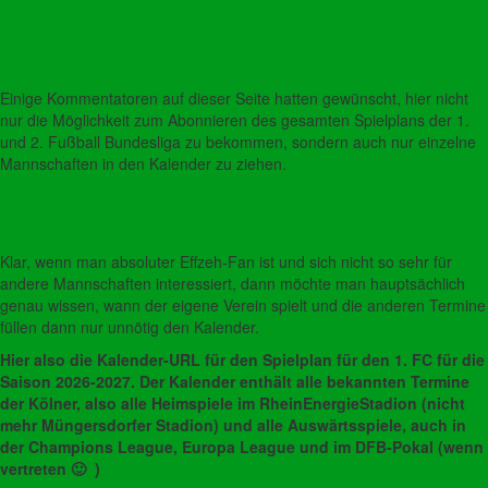
Einige Kommentatoren auf dieser Seite hatten gewünscht, hier nicht
nur die Möglichkeit zum Abonnieren des gesamten Spielplans der 1.
und 2. Fußball Bundesliga zu bekommen, sondern auch nur einzelne
Mannschaften in den Kalender zu ziehen.
Klar, wenn man absoluter Effzeh-Fan ist und sich nicht so sehr für
andere Mannschaften interessiert, dann möchte man hauptsächlich
genau wissen, wann der eigene Verein spielt und die anderen Termine
füllen dann nur unnötig den Kalender.
Hier also die Kalender-URL für den Spielplan für den 1. FC für die
Saison 2026-2027.
Der Kalender enthält alle bekannten Termine
der Kölner, also alle Heimspiele im RheinEnergieStadion (nicht
mehr Müngersdorfer Stadion) und alle Auswärtsspiele, auch in
der Champions League, Europa League und im DFB-Pokal (wenn
vertreten 🙂 )