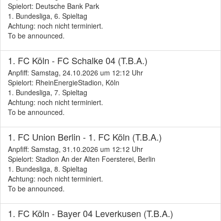
Spielort:
Deutsche Bank Park
1. Bundesliga, 6. Spieltag
Achtung: noch nicht terminiert.
To be announced.
1. FC Köln - FC Schalke 04 (T.B.A.)
Anpfiff: Samstag, 24.10.2026 um 12:12 Uhr
Spielort:
RheinEnergieStadion, Köln
1. Bundesliga, 7. Spieltag
Achtung: noch nicht terminiert.
To be announced.
1. FC Union Berlin - 1. FC Köln (T.B.A.)
Anpfiff: Samstag, 31.10.2026 um 12:12 Uhr
Spielort:
Stadion An der Alten Foersterei, Berlin
1. Bundesliga, 8. Spieltag
Achtung: noch nicht terminiert.
To be announced.
1. FC Köln - Bayer 04 Leverkusen (T.B.A.)