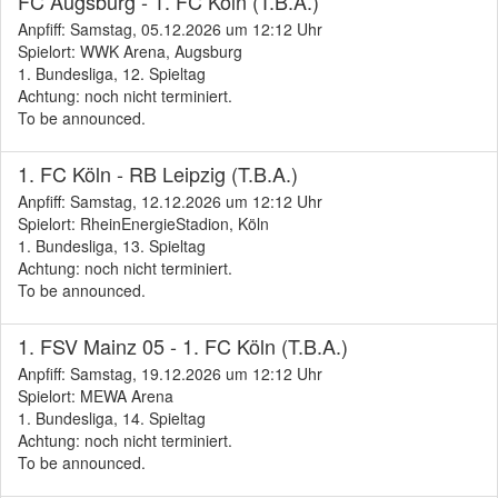
FC Augsburg - 1. FC Köln (T.B.A.)
Anpfiff: Samstag, 05.12.2026 um 12:12 Uhr
Spielort:
WWK Arena, Augsburg
1. Bundesliga, 12. Spieltag
Achtung: noch nicht terminiert.
To be announced.
1. FC Köln - RB Leipzig (T.B.A.)
Anpfiff: Samstag, 12.12.2026 um 12:12 Uhr
Spielort:
RheinEnergieStadion, Köln
1. Bundesliga, 13. Spieltag
Achtung: noch nicht terminiert.
To be announced.
1. FSV Mainz 05 - 1. FC Köln (T.B.A.)
Anpfiff: Samstag, 19.12.2026 um 12:12 Uhr
Spielort:
MEWA Arena
1. Bundesliga, 14. Spieltag
Achtung: noch nicht terminiert.
To be announced.