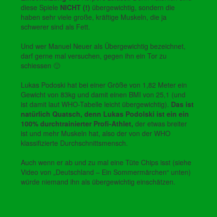
diese Spiele
NICHT (!)
übergewichtig, sondern die
haben sehr viele große, kräftige Muskeln, die ja
schwerer sind als Fett.
Und wer Manuel Neuer als Übergewichtig bezeichnet,
darf gerne mal versuchen, gegen ihn ein Tor zu
schiessen 🙂
Lukas Podoski hat bei einer Größe von 1,82 Meter ein
Gewicht von 83kg und damit einen BMI von 25,1 (und
ist damit laut WHO-Tabelle leicht übergewichtig).
Das ist
natürlich Quatsch, denn Lukas Podolski ist ein ein
100% durchtrainierter Profi-Athlet,
der etwas breiter
ist und mehr Muskeln hat, also der von der WHO
klassifizierte Durchschnittsmensch.
Auch wenn er ab und zu mal eine Tüte Chips isst (siehe
Video von „Deutschland – Ein Sommermärchen“ unten)
würde niemand ihn als übergewichtig einschätzen.