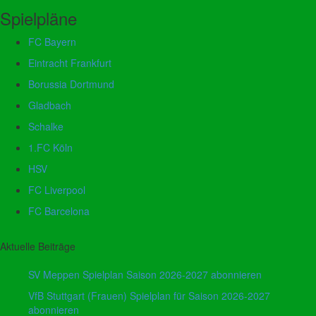
Spielpläne
FC Bayern
Eintracht Frankfurt
Borussia Dortmund
Gladbach
Schalke
1.FC Köln
HSV
FC Liverpool
FC Barcelona
Aktuelle Beiträge
SV Meppen Spielplan Saison 2026-2027 abonnieren
VfB Stuttgart (Frauen) Spielplan für Saison 2026-2027
abonnieren