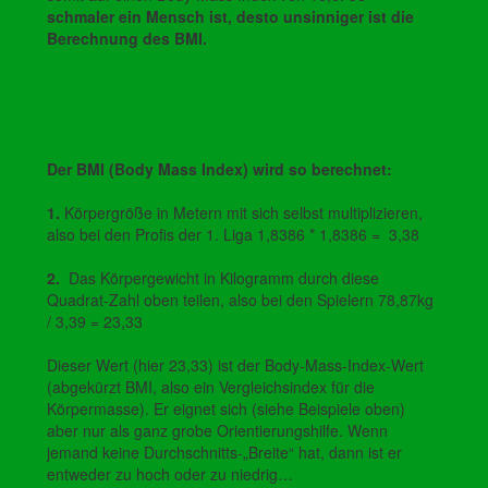
schmaler ein Mensch ist, desto unsinniger ist die
Berechnung des BMI.
Der BMI (Body Mass Index) wird so berechnet:
1.
Körpergröße in Metern mit sich selbst multiplizieren,
also bei den Profis der 1. Liga 1,8386 * 1,8386 = 3,38
2.
Das Körpergewicht in Kilogramm durch diese
Quadrat-Zahl oben teilen, also bei den Spielern 78,87kg
/ 3,39 = 23,33
Dieser Wert (hier 23,33) ist der Body-Mass-Index-Wert
(abgekürzt BMI, also ein Vergleichsindex für die
Körpermasse). Er eignet sich (siehe Beispiele oben)
aber nur als ganz grobe Orientierungshilfe. Wenn
jemand keine Durchschnitts-„Breite“ hat, dann ist er
entweder zu hoch oder zu niedrig…