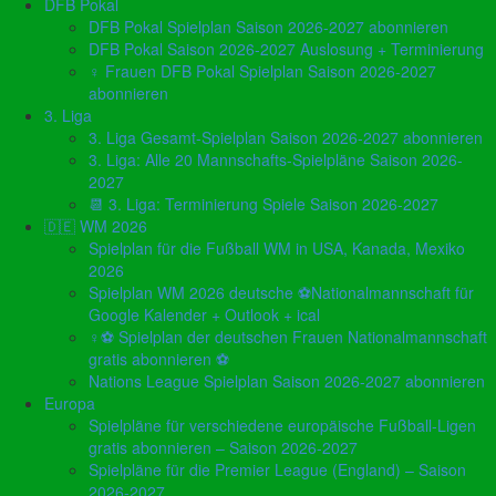
DFB Pokal
DFB Pokal Spielplan Saison 2026-2027 abonnieren
DFB Pokal Saison 2026-2027 Auslosung + Terminierung
♀ Frauen DFB Pokal Spielplan Saison 2026-2027
abonnieren
3. Liga
3. Liga Gesamt-Spielplan Saison 2026-2027 abonnieren
3. Liga: Alle 20 Mannschafts-Spielpläne Saison 2026-
2027
📆 3. Liga: Terminierung Spiele Saison 2026-2027
🇩🇪 WM 2026
Spielplan für die Fußball WM in USA, Kanada, Mexiko
2026
Spielplan WM 2026 deutsche ⚽Nationalmannschaft für
Google Kalender + Outlook + ical
♀️⚽ Spielplan der deutschen Frauen Nationalmannschaft
gratis abonnieren ⚽
Nations League Spielplan Saison 2026-2027 abonnieren
Europa
Spielpläne für verschiedene europäische Fußball-Ligen
gratis abonnieren – Saison 2026-2027
Spielpläne für die Premier League (England) – Saison
2026-2027