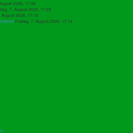
 August 2026, 17:36
itag, 7. August 2026, 17:23
7. August 2026, 17:18
onnieren
Freitag, 7. August 2026, 17:14
en