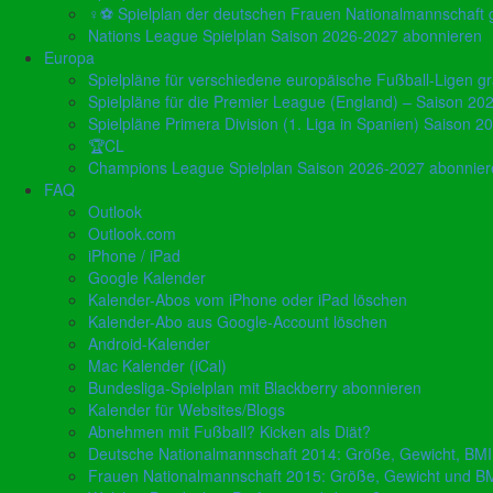
♀️⚽ Spielplan der deutschen Frauen Nationalmannschaft 
Nations League Spielplan Saison 2026-2027 abonnieren
Europa
Spielpläne für verschiedene europäische Fußball-Ligen g
Spielpläne für die Premier League (England) – Saison 20
Spielpläne Primera Division (1. Liga in Spanien) Saison 
🏆CL
Champions League Spielplan Saison 2026-2027 abonnier
FAQ
Outlook
Outlook.com
iPhone / iPad
Google Kalender
Kalender-Abos vom iPhone oder iPad löschen
Kalender-Abo aus Google-Account löschen
Android-Kalender
Mac Kalender (iCal)
Bundesliga-Spielplan mit Blackberry abonnieren
Kalender für Websites/Blogs
Abnehmen mit Fußball? Kicken als Diät?
Deutsche Nationalmannschaft 2014: Größe, Gewicht, BMI
Frauen Nationalmannschaft 2015: Größe, Gewicht und B