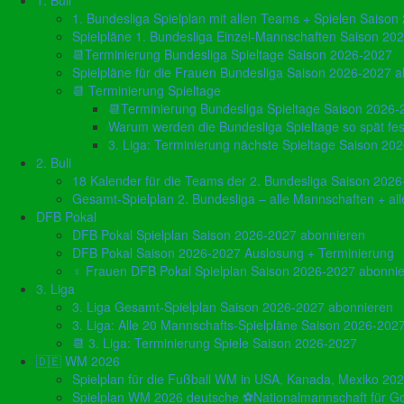
1. Buli
1. Bundesliga Spielplan mit allen Teams + Spielen Saiso
Spielpläne 1. Bundesliga Einzel-Mannschaften Saison 20
📆Terminierung Bundesliga Spieltage Saison 2026-2027
Spielpläne für die Frauen Bundesliga Saison 2026-2027 
📆 Terminierung Spieltage
📆Terminierung Bundesliga Spieltage Saison 2026-
Warum werden die Bundesliga Spieltage so spät fes
3. Liga: Terminierung nächste Spieltage Saison 20
2. Buli
18 Kalender für die Teams der 2. Bundesliga Saison 202
Gesamt-Spielplan 2. Bundesliga – alle Mannschaften + al
DFB Pokal
DFB Pokal Spielplan Saison 2026-2027 abonnieren
DFB Pokal Saison 2026-2027 Auslosung + Terminierung
♀ Frauen DFB Pokal Spielplan Saison 2026-2027 abonni
3. Liga
3. Liga Gesamt-Spielplan Saison 2026-2027 abonnieren
3. Liga: Alle 20 Mannschafts-Spielpläne Saison 2026-202
📆 3. Liga: Terminierung Spiele Saison 2026-2027
🇩🇪 WM 2026
Spielplan für die Fußball WM in USA, Kanada, Mexiko 20
Spielplan WM 2026 deutsche ⚽Nationalmannschaft für Goo