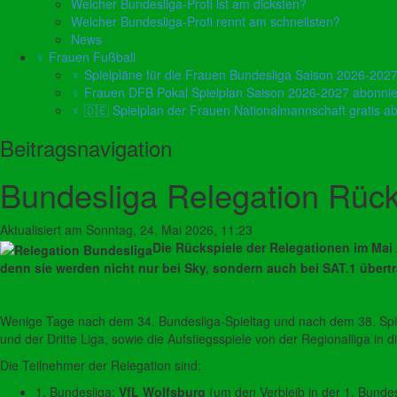
Welcher Bundesliga-Profi ist am dicksten?
Welcher Bundesliga-Profi rennt am schnellsten?
News
♀️ Frauen Fußball
♀️ Spielpläne für die Frauen Bundesliga Saison 2026-202
♀ Frauen DFB Pokal Spielplan Saison 2026-2027 abonni
♀️ 🇩🇪 Spielplan der Frauen Nationalmannschaft gratis 
Beitragsnavigation
Bundesliga Relegation Rück
Aktualisiert am
Sonntag, 24. Mai 2026, 11:23
Die Rückspiele der Relegationen im Mai 
denn sie werden nicht nur bei Sky, sondern auch bei SAT.1 übert
Wenige Tage nach dem 34. Bundesliga-Spieltag und nach dem 38. Spiel
und der Dritte Liga, sowie die Aufstiegsspiele von der Regionalliga i
Die Teilnehmer der Relegation sind:
1. Bundesliga:
VfL Wolfsburg
(um den Verbleib in der 1. Bunde