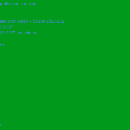
gratis abonnieren ⚽
ratis abonnieren – Saison 2026-2027
26-2027
2026-2027 abonnieren
en
MI