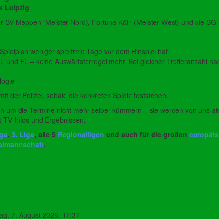
k Leipzig
s der SV Meppen (Meister Nord), Fortuna Köln (Meister West) und die S
Spielplan weniger spielfreie Tage vor dem Hinspiel hat.
 CL und EL – keine Auswärtstorregel mehr. Bei gleicher Trefferanzahl n
logie
t der Polizei, sobald die konkreten Spiele feststehen.
ich um die Termine nicht mehr selber kümmern – sie werden von uns ak
t TV-Infos und Ergebnissen
.
iga
,
3. Liga
, alle 5
Regionalligen
und auch für die großen
europäis
almannschaft
.
tag, 7. August 2026, 17:37