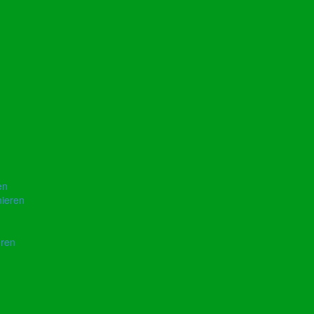
en
nieren
eren