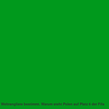
Weltrangliste bestimmt. Warum steht Polen auf Platz 6 der Fifa