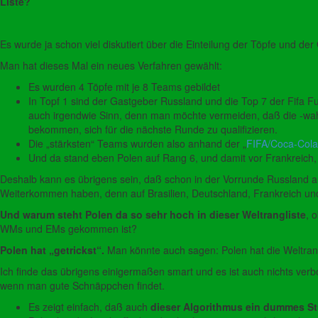
Liste?
Es wurde ja schon viel diskutiert über die Einteilung der Töpfe und d
Man hat dieses Mal ein neues Verfahren gewählt:
Es wurden 4 Töpfe mit je 8 Teams gebildet
In Topf 1 sind der Gastgeber Russland und die Top 7 der Fifa Fu
auch irgendwie Sinn, denn man möchte vermeiden, daß die -wahr
bekommen, sich für die nächste Runde zu qualifizieren.
Die „stärksten“ Teams wurden also anhand der „
FIFA/Coca-Cola-
Und da stand eben Polen auf Rang 6, und damit vor Frankreich, 
Deshalb kann es übrigens sein, daß schon in der Vorrunde Russland auf
Weiterkommen haben, denn auf Brasilien, Deutschland, Frankreich und
Und warum steht Polen da so sehr hoch in dieser Weltrangliste
, 
WMs und EMs gekommen ist?
Polen hat „getrickst“.
Man könnte auch sagen: Polen hat die Weltran
Ich finde das übrigens einigermaßen smart und es ist auch nichts ver
wenn man gute Schnäppchen findet.
Es zeigt einfach, daß auch
dieser Algorithmus ein dummes St