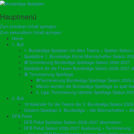
Hauptmenü
Zum primären Inhalt springen
Zum sekundären Inhalt springen
Home
1. Buli
1. Bundesliga Spielplan mit allen Teams + Spielen Saiso
Spielpläne 1. Bundesliga Einzel-Mannschaften Saison 20
📆Terminierung Bundesliga Spieltage Saison 2026-2027
Spielpläne für die Frauen Bundesliga Saison 2026-2027 
📆 Terminierung Spieltage
📆Terminierung Bundesliga Spieltage Saison 2026-
Warum werden die Bundesliga Spieltage so spät fes
3. Liga: Terminierung nächste Spieltage Saison 20
2. Buli
18 Kalender für die Teams der 2. Bundesliga Saison 202
Gesamt-Spielplan 2. Bundesliga – alle Mannschaften + al
DFB Pokal
DFB Pokal Spielplan Saison 2026-2027 abonnieren
DFB Pokal Saison 2026-2027 Auslosung + Terminierung