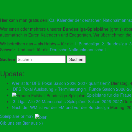
Hier kann man gratis den
iCal-Kalender der deutschen Nationalmanns
Wer einen oder mehrere unserer
Bundesliga-Spielpläne
(gratis) ab
automatisch in Euren Kalendern und Endgeräten. Wir übernehmen die s
Wir betreiben das – als Hobby – für die
1. Bundesliga
,
2. Bundesliga
,
3
Schweiz. Und auch für die
Deutsche Nationalmannschaft
.
Suchen
Update:
Wer ist für DFB-Pokal Saison 2026-2027 qualifiziert?
Dienstag, 
DFB Pokal Auslosung + Terminierung 1. Runde Saison 2026-2
Spielpläne für die Fra
3. Liga: Alle 20 Mannschafts-Spielpläne Saison 2026-2027
Donn
Nach der WM ist vor der EM und vor der Bundesliga
Montag, 20.
Spielpläne prima?
Gib uns ein Bier aus :-)