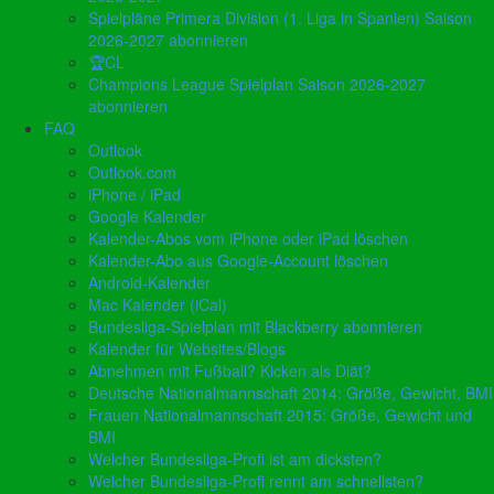
Spielpläne Primera Division (1. Liga in Spanien) Saison
2026-2027 abonnieren
🏆CL
Champions League Spielplan Saison 2026-2027
abonnieren
FAQ
Outlook
Outlook.com
iPhone / iPad
Google Kalender
Kalender-Abos vom iPhone oder iPad löschen
Kalender-Abo aus Google-Account löschen
Android-Kalender
Mac Kalender (iCal)
Bundesliga-Spielplan mit Blackberry abonnieren
Kalender für Websites/Blogs
Abnehmen mit Fußball? Kicken als Diät?
Deutsche Nationalmannschaft 2014: Größe, Gewicht, BMI
Frauen Nationalmannschaft 2015: Größe, Gewicht und
BMI
Welcher Bundesliga-Profi ist am dicksten?
Welcher Bundesliga-Profi rennt am schnellsten?