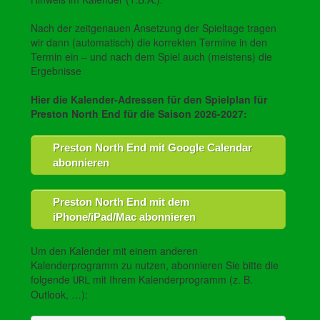
Nach der zeitgenauen Ansetzung der Spieltage tragen
wir dann (automatisch) die korrekten Termine in den
Termin ein – und nach dem Spiel auch (meistens) die
Ergebnisse
Hier die Kalender-Adressen für den Spielplan für
Preston North End für die Saison 2026-2027:
Preston North End mit Google Calendar
abonnieren
Preston North End mit dem
iPhone/iPad/Mac abonnieren
Um den Kalender mit einem anderen
Kalenderprogramm zu nutzen, abonnieren Sie bitte die
folgende
mit Ihrem Kalenderprogramm (z. B.
URL
Outlook, …):