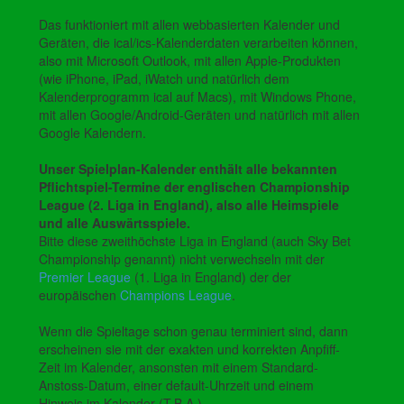
Das funktioniert mit allen webbasierten Kalender und
Geräten, die ical/ics-Kalenderdaten verarbeiten können,
also mit Microsoft Outlook, mit allen Apple-Produkten
(wie iPhone, iPad, iWatch und natürlich dem
Kalenderprogramm ical auf Macs), mit Windows Phone,
mit allen Google/Android-Geräten und natürlich mit allen
Google Kalendern.
Unser Spielplan-
Kalender enthält alle bekannten
Pflichtspiel-Termine der englischen Championship
League (2. Liga in England), also alle Heimspiele
und alle Auswärtsspiele.
Bitte diese zweithöchste Liga in England (auch Sky Bet
Championship genannt) nicht verwechseln mit der
Premier League
(1. Liga in England) der der
europäischen
Champions League
.
Wenn die Spieltage schon genau terminiert sind, dann
erscheinen sie mit der exakten und korrekten Anpfiff-
Zeit im Kalender, ansonsten mit einem Standard-
Anstoss-Datum, einer default-Uhrzeit und einem
Hinweis im Kalender (T.B.A.).