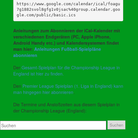
https://www.google.com/calendar/ical/foagu
7g1882svol8gfg1v0jsac%40group.calendar.goo
gle.com/public/basic.ics
Anleitungen zum Abonnieren der iCal-Kalender mit
verschiedenen Endgeräten (PC, Apple iPhone,
Android Handy etc.) und Kalendersystemen findet
man hier:
Anleitungen Fußball-Spielpläne
abonnieren
Der
Gesamt-Spielplan für die Championship League in
England ist hier zu finden.
Den
Premier League Spielplan (1. Liga in England) kann
man hingegen hier abonnieren
.
Die Termine und Anstoßzeiten aus diesem Spielplan in
der Championship League (England):
Suchen