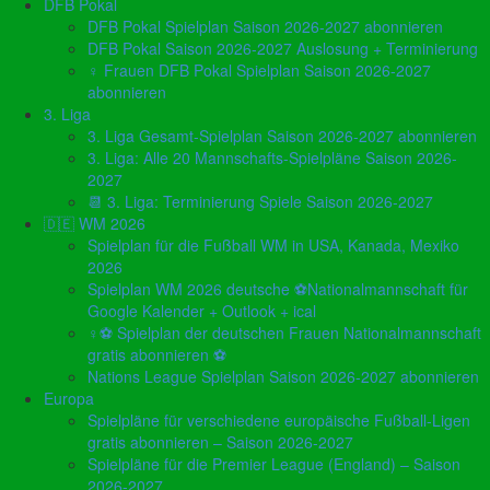
DFB Pokal
DFB Pokal Spielplan Saison 2026-2027 abonnieren
DFB Pokal Saison 2026-2027 Auslosung + Terminierung
♀ Frauen DFB Pokal Spielplan Saison 2026-2027
abonnieren
3. Liga
3. Liga Gesamt-Spielplan Saison 2026-2027 abonnieren
3. Liga: Alle 20 Mannschafts-Spielpläne Saison 2026-
2027
📆 3. Liga: Terminierung Spiele Saison 2026-2027
🇩🇪 WM 2026
Spielplan für die Fußball WM in USA, Kanada, Mexiko
2026
Spielplan WM 2026 deutsche ⚽Nationalmannschaft für
Google Kalender + Outlook + ical
♀️⚽ Spielplan der deutschen Frauen Nationalmannschaft
gratis abonnieren ⚽
Nations League Spielplan Saison 2026-2027 abonnieren
Europa
Spielpläne für verschiedene europäische Fußball-Ligen
gratis abonnieren – Saison 2026-2027
Spielpläne für die Premier League (England) – Saison
2026-2027