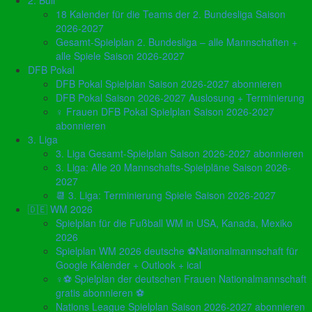
2. Buli
18 Kalender für die Teams der 2. Bundesliga Saison
2026-2027
Gesamt-Spielplan 2. Bundesliga – alle Mannschaften +
alle Spiele Saison 2026-2027
DFB Pokal
DFB Pokal Spielplan Saison 2026-2027 abonnieren
DFB Pokal Saison 2026-2027 Auslosung + Terminierung
♀ Frauen DFB Pokal Spielplan Saison 2026-2027
abonnieren
3. Liga
3. Liga Gesamt-Spielplan Saison 2026-2027 abonnieren
3. Liga: Alle 20 Mannschafts-Spielpläne Saison 2026-
2027
📆 3. Liga: Terminierung Spiele Saison 2026-2027
🇩🇪 WM 2026
Spielplan für die Fußball WM in USA, Kanada, Mexiko
2026
Spielplan WM 2026 deutsche ⚽Nationalmannschaft für
Google Kalender + Outlook + ical
♀️⚽ Spielplan der deutschen Frauen Nationalmannschaft
gratis abonnieren ⚽
Nations League Spielplan Saison 2026-2027 abonnieren