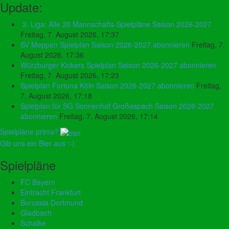
Update:
3. Liga: Alle 20 Mannschafts-Spielpläne Saison 2026-2027
Freitag, 7. August 2026, 17:37
SV Meppen Spielplan Saison 2026-2027 abonnieren
Freitag, 7.
August 2026, 17:36
Würzburger Kickers Spielplan Saison 2026-2027 abonnieren
Freitag, 7. August 2026, 17:23
Spielplan Fortuna Köln Saison 2026-2027 abonnieren
Freitag,
7. August 2026, 17:18
Spielplan für SG Sonnenhof Großaspach Saison 2026-2027
abonnieren
Freitag, 7. August 2026, 17:14
Spielpläne prima?
Gib uns ein Bier aus :-)
Spielpläne
FC Bayern
Eintracht Frankfurt
Borussia Dortmund
Gladbach
Schalke