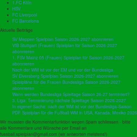
1.FC Köln
HSV
FC Liverpool
FC Barcelona
Aktuelle Beiträge
SV Meppen Spielplan Saison 2026-2027 abonnieren
VfB Stuttgart (Frauen) Spielplan für Saison 2026-2027
abonnieren
1. FSV Mainz 05 (Frauen) Spielplan für Saison 2026-2027
abonnieren
Nach der WM ist vor der EM und vor der Bundesliga
SV Elversberg Spielplan Saison 2026-2027 abonnieren
Spielpläne für die Frauen Bundesliga Saison 2026-2027
abonnieren
Wann werden Bundesliga Spieltage Saison 26-27 terminiert?
3. Liga: Terminierung nächste Spieltage Saison 2026-2027
In eigener Sache: nach der WM ist vor der Bundesliga-Saison
PDF Spielplan für die Fußball WM in USA, Kanada, Mexiko 2026
Wir mussten die Kommentarfunktion wegen Spam schliessen - bitte
alle Kommentare und Wünsche per Email an
fussball.spielplan@gmail.com (wir antworten meistens!)